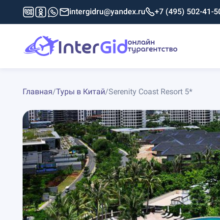
intergidru@yandex.ru
+7 (495) 502-41-5
Главная
/
Туры в Китай
/
Serenity Coast Resort 5*