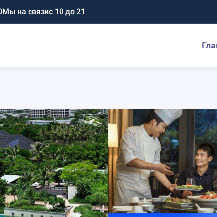
0
Мы на связи
с 10 до 21
Гла