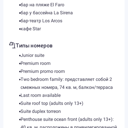
бар на пляже El Faro
бар у бассейна La Sirena
бар-театр Los Arcos
кафе Star
Типы номеров
Junior suite
Premium room
Premium promo room
Two bedroom family: представляет собой 2
смежных номера, 74 кв. м, балкон/терраса
Last room available
Suite roof top (adults only 13+)
Suite duplex torreon
Penthouse suite ocean front (adults only 13+):
40 кв. м, расположены в привилегированной