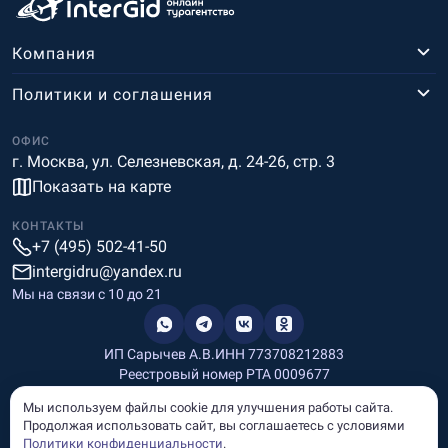
Компания
Политики и соглашения
ОФИС
г. Москва, ул. Селезневская, д. 24-26, стр. 3
Показать на карте
КОНТАКТЫ
+7 (495) 502-41-50
intergidru@yandex.ru
Мы на связи c 10 до 21
ИП Сарычев А.В.
ИНН 773708212883
Реестровый номер РТА 0009677
Разработка и дизайн
Мы используем файлы cookie для улучшения работы сайта.
Информация, размещённая на сайте, носит информационный
Продолжая использовать сайт, вы соглашаетесь с условиями
характер и не является рекламой и публичной офертой.
Политики конфиденциальности
.