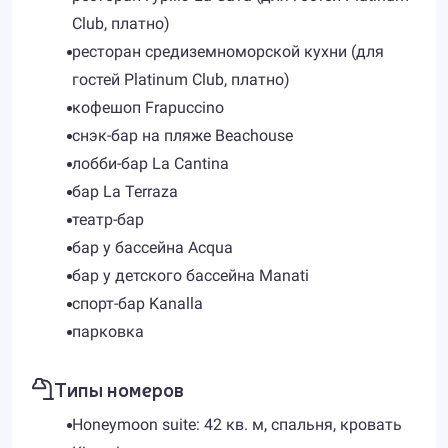
Club, платно)
ресторан средиземноморской кухни (для
гостей Platinum Club, платно)
кофешоп Frapuccino
снэк-бар на пляже Beachouse
лобби-бар La Cantina
бар La Terraza
театр-бар
бар у бассейна Aсqua
бар у детского бассейна Manati
спорт-бар Kanalla
парковка
Типы номеров
Honeymoon suite: 42 кв. м, спальня, кровать