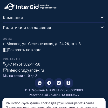
Компания
Политики и соглашения
ОФИС
г. Москва, ул. Селезневская, д. 24-26, стр. 3
Показать на карте
КОНТАКТЫ
+7 (495) 502-41-50
intergidru@yandex.ru
Мы на связи c 10 до 21
ИП Сарычев А.В.
ИНН 773708212883
Реестровый номер РТА 0009677
Разработка и дизайн
Мы используем файлы cookie для улучшения работы сайта.
Информация, размещённая на сайте, носит информационный
Продолжая использовать сайт, вы соглашаетесь с условиями