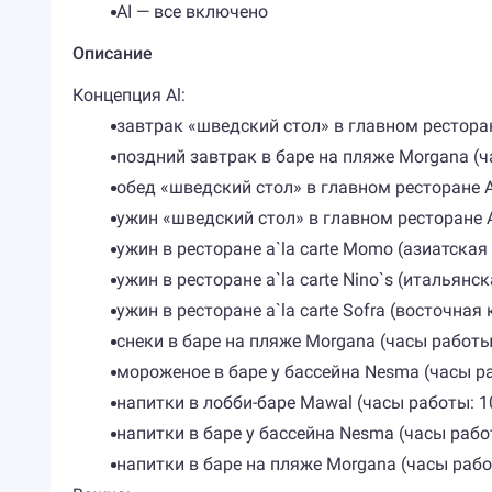
AI — все включено
Описание
Концепция Al:
завтрак «шведский стол» в главном ресторане
поздний завтрак в баре на пляже Morgana (ч
обед «шведский стол» в главном ресторане Al
ужин «шведский стол» в главном ресторане Al
ужин в ресторане a`la carte Momo (азиатская 
ужин в ресторане a`la carte Nino`s (итальянск
ужин в ресторане a`la carte Sofra (восточная 
снеки в баре на пляже Morgana (часы работы:
мороженое в баре у бассейна Nesma (часы ра
напитки в лобби-баре Mawal (часы работы: 10
напитки в баре у бассейна Nesma (часы работы
напитки в баре на пляже Morgana (часы работ