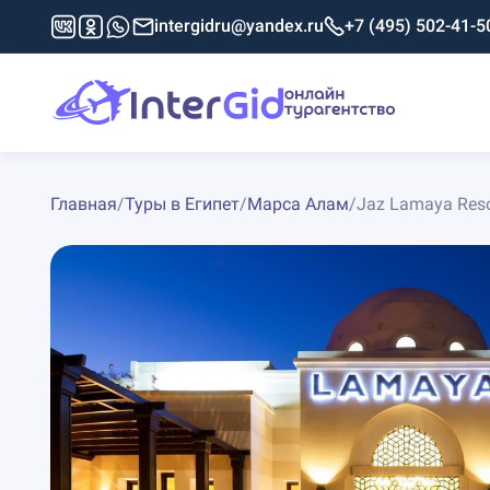
intergidru@yandex.ru
+7 (495) 502-41-5
Главная
/
Туры в Египет
/
Марса Алам
/
Jaz Lamaya Resor