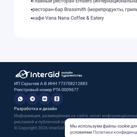
главный ресторан Embers (интернациональна
ресторан-бар Brassmith (морепродукты, грил
кафе Vana Nana Coffee & Eatery
ИП Сарычев А.В.
ИНН 773708212883
Реестровый номер РТА 0009677
Разработка и дизайн
Информация, размещённая на сайте, носит информационный 
рекламой и публичной офертой.
Мы используем файлы cookie для
© Copyright
2026
InterGid Все права защищены.
условиями
Политики конфиденц