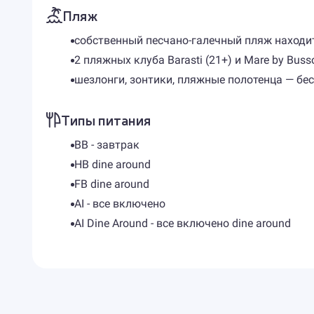
Пляж
собственный песчано-галечный пляж находит
2 пляжных клуба Barasti (21+) и Mare by Busso
шезлонги, зонтики, пляжные полотенца — бе
Типы питания
BB - завтрак
HB dine around
FB dine around
AI - все включено
AI Dine Around - все включено dine around