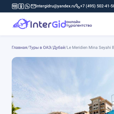
intergidru@yandex.ru
+7 (495) 502-41-5
Главная
/
Туры в ОАЭ
/
Дубай
/
Le Meridien Mina Seyahi 