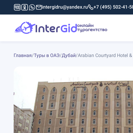
intergidru@yandex.ru
+7 (495) 502-41-5
Главная
/
Туры в ОАЭ
/
Дубай
/
Arabian Courtyard Hotel &