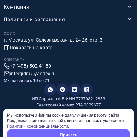
Компания
Политики и соглашения
ОФИС
г. Москва, ул. Селезневская, д. 24-26, стр. 3
Показать на карте
КОНТАКТЫ
+7 (495) 502-41-50
intergidru@yandex.ru
Мы на связи c 10 до 21
ИП Сарычев А.В.
ИНН 773708212883
Реестровый номер РТА 0009677
Разработка и дизайн
Мы используем файлы cookie для улучшения работы сайта.
Информация, размещённая на сайте, носит информационный
Продолжая использовать сайт, вы соглашаетесь с условиями
характер и не является рекламой и публичной офертой.
Политики конфиденциальности
.
© Copyright
InterGid Все права защищены.
Принять