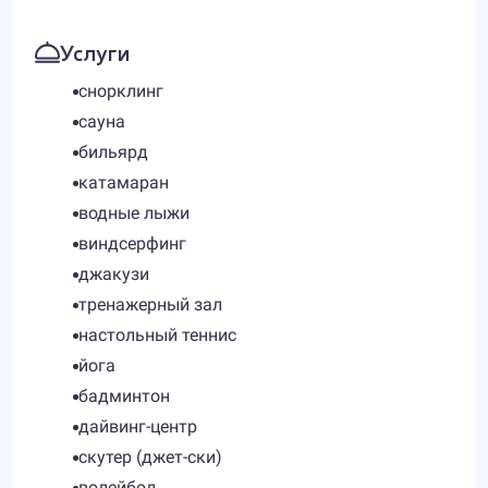
Услуги
снорклинг
сауна
бильярд
катамаран
водные лыжи
виндсерфинг
джакузи
тренажерный зал
настольный теннис
йога
бадминтон
дайвинг-центр
скутер (джет-ски)
волейбол