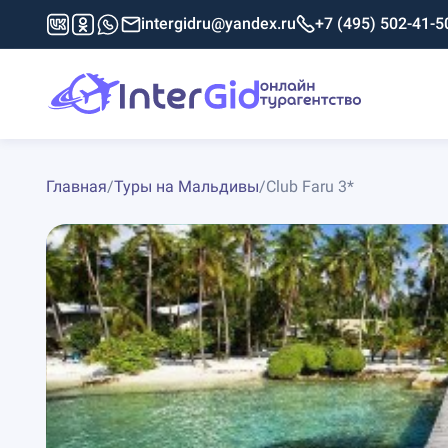
intergidru@yandex.ru
+7 (495) 502-41-5
Главная
/
Туры на Мальдивы
/
Club Faru 3*