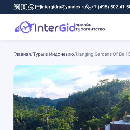
intergidru@yandex.ru
+7 (495) 502-41-5
Главная
/
Туры в Индонезию
/
Hanging Gardens Of Bali 