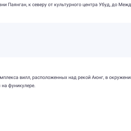
ни Паянган, к северу от культурного центра Убуд, до Меж
омплекса вилл, расположенных над рекой Аюнг, в окружении
 на фуникулере.