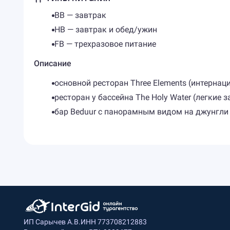
BB — завтрак
HB — завтрак и обед/ужин
FB — трехразовое питание
Описание
основной ресторан Three Elements (интернац
ресторан у бассейна The Holy Water (легкие
бар Beduur с панорамным видом на джунгли
ИП Сарычев А.В.
ИНН 773708212883