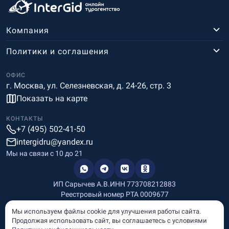
Компания
Политики и соглашения
ОФИС
г. Москва, ул. Селезневская, д. 24-26, стр. 3
Показать на карте
КОНТАКТЫ
+7 (495) 502-41-50
intergidru@yandex.ru
Мы на связи c 10 до 21
ИП Сарычев А.В.
ИНН 773708212883
Реестровый номер РТА 0009677
Разработка и дизайн
Мы используем файлы cookie для улучшения работы сайта.
Информация, размещённая на сайте, носит информационный
Продолжая использовать сайт, вы соглашаетесь с условиями
характер и не является рекламой и публичной офертой.