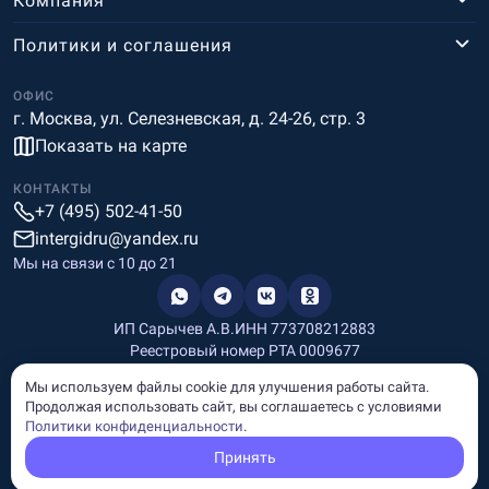
Компания
Политики и соглашения
ОФИС
г. Москва, ул. Селезневская, д. 24-26, стр. 3
Показать на карте
КОНТАКТЫ
+7 (495) 502-41-50
intergidru@yandex.ru
Мы на связи c 10 до 21
ИП Сарычев А.В.
ИНН 773708212883
Реестровый номер РТА 0009677
Разработка и дизайн
Мы используем файлы cookie для улучшения работы сайта.
Информация, размещённая на сайте, носит информационный
Продолжая использовать сайт, вы соглашаетесь с условиями
характер и не является рекламой и публичной офертой.
Политики конфиденциальности
.
© Copyright
InterGid Все права защищены.
Принять