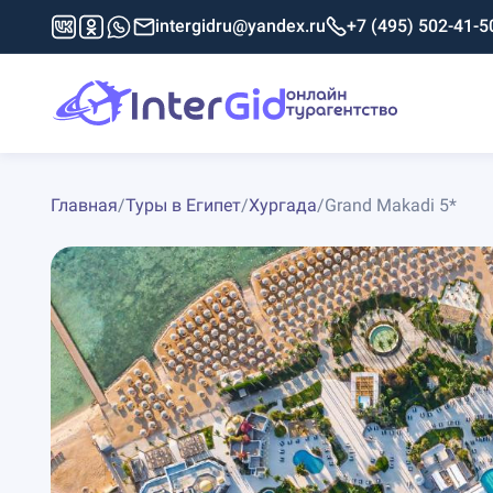
intergidru@yandex.ru
+7 (495) 502-41-5
Главная
/
Туры в Египет
/
Хургада
/
Grand Makadi 5*