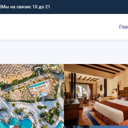
0
Мы на связи
с 10 до 21
Гла