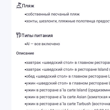
Пляж
собственный песчаный пляж
зонты, шезлонги, пляжные полотенца предо
Типы питания
AI — все включено
Описание
завтрак «шведский стол» в главном ресторан
завтрак «шведский стол» в ресторане Island 
обед «шведский стол» в главном ресторане L
ужин «шведский стол» в главном ресторане L
ужин в ресторане a`la carte Island (средизем
ужин в ресторане a`la carte Asian (азиатская 
ужин в ресторане a`la carte Tarbush (восточн