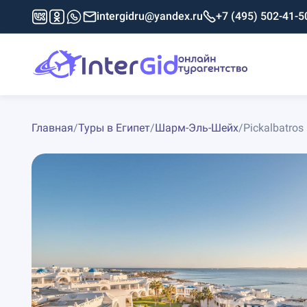
intergidru@yandex.ru
+7 (495) 502-41-5
Главная
/
Туры в Египет
/
Шарм-Эль-Шейх
/
Pickalbatros