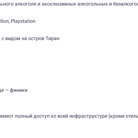
льного алкоголя и эксклюзивных алкогольных и безалкого
ол, Playstation
и с видом на остров Тиран
де — финики
еют полный доступ ко всей инфраструктуре (кроме отельног