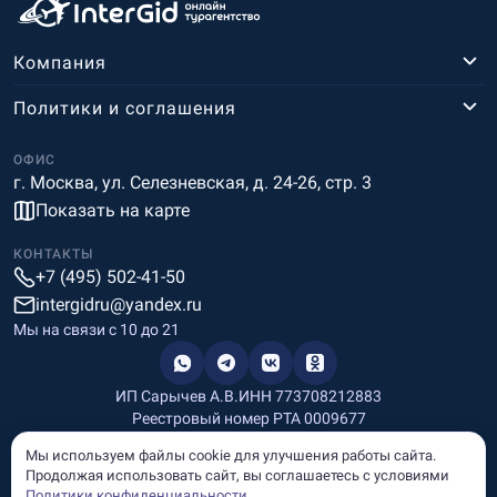
Компания
Политики и соглашения
ОФИС
г. Москва, ул. Селезневская, д. 24-26, стр. 3
Показать на карте
КОНТАКТЫ
+7 (495) 502-41-50
intergidru@yandex.ru
Мы на связи c 10 до 21
ИП Сарычев А.В.
ИНН 773708212883
Реестровый номер РТА 0009677
Разработка и дизайн
Мы используем файлы cookie для улучшения работы сайта.
Информация, размещённая на сайте, носит информационный
Продолжая использовать сайт, вы соглашаетесь с условиями
характер и не является рекламой и публичной офертой.
Политики конфиденциальности
.