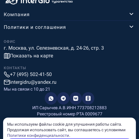
Компания
Политики и соглашения
ОФИС
г. Москва, ул. Селезневская, д. 24-26, стр. 3
Показать на карте
КОНТАКТЫ
+7 (495) 502-41-50
intergidru@yandex.ru
Мы на связи c 10 до 21
ИП Сарычев А.В.
ИНН 773708212883
Реестровый номер РТА 0009677
Разработка и дизайн
Мы используем файлы cookie для улучшения работы сайта.
Информация, размещённая на сайте, носит информационный
Продолжая использовать сайт, вы соглашаетесь с условиями
характер и не является рекламой и публичной офертой.
Политики конфиденциальности
.