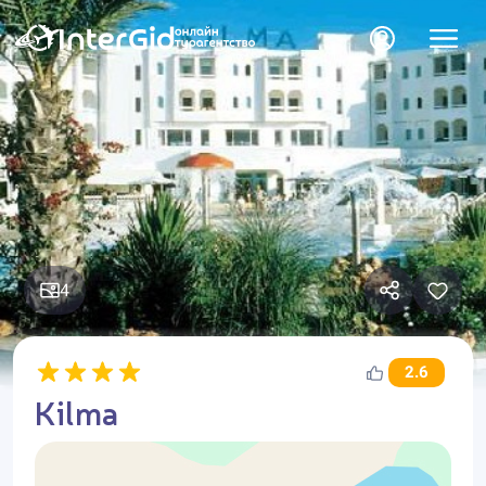
4
2.6
Kilma