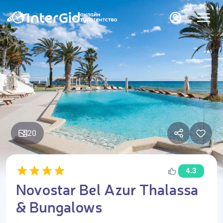
20
4.3
Novostar Bel Azur Thalassa
& Bungalows