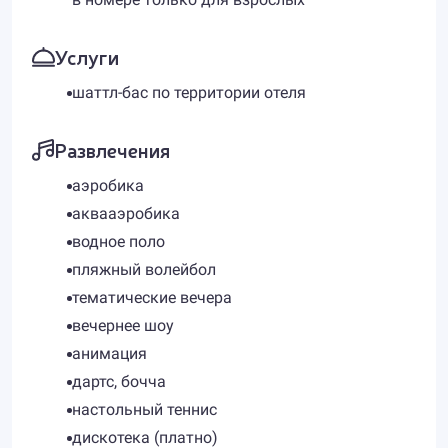
Услуги
шаттл-бас по территории отеля
Развлечения
аэробика
аквааэробика
водное поло
пляжный волейбол
тематические вечера
вечернее шоу
анимация
дартс, бочча
настольный теннис
дискотека (платно)