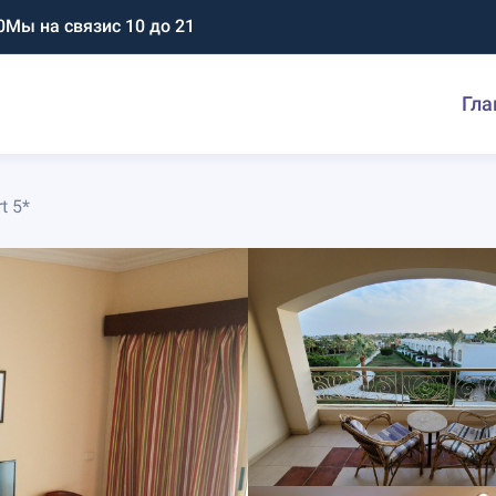
0
Мы на связи
с 10 до 21
Гла
t 5*