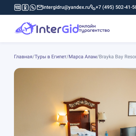
intergidru@yandex.ru
+7 (495) 502-41-5
Главная
/
Туры в Египет
/
Марса Алам
/
Brayka Bay Resor