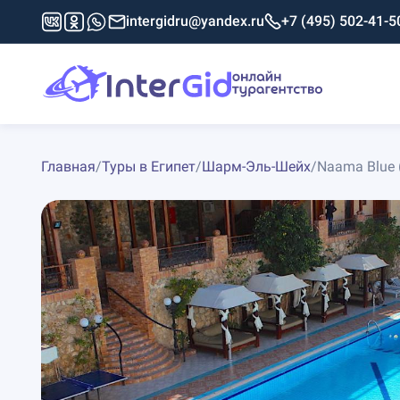
intergidru@yandex.ru
+7 (495) 502-41-5
Главная
/
Туры в Египет
/
Шарм-Эль-Шейх
/
Naama Blue (