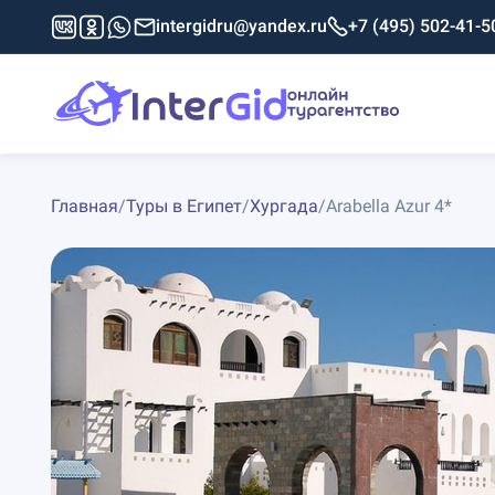
intergidru@yandex.ru
+7 (495) 502-41-5
Главная
/
Туры в Египет
/
Хургада
/
Arabella Azur 4*