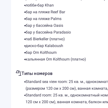
лобби-бар Khan
бар на пляже Reef Bar
бар на пляже Palms
бар у бассейна Oasis
бар у бассейна Paradasio
паб Bierkeller (платно)
диско-бар Kalaboush
бар Om Kolthoum
кальянная Om Kolthoum (платно)
Типы номеров
Standard sea view room: 25 кв. м., одноком
(размером 120 см х 200 см), ванная комната,
Standard room: 25 кв. м., однокомнатный н
120 см х 200 см), ванная комната, балкон ил