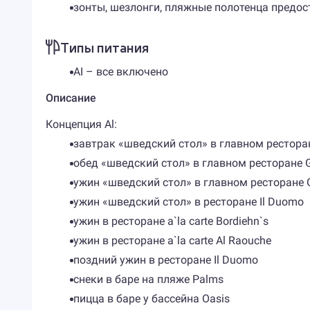
зонты, шезлонги, пляжные полотенца предо
Типы питания
AI – все включено
Описание
Концепция Al:
завтрак «шведский стол» в главном ресторане
обед «шведский стол» в главном ресторане Gr
ужин «шведский стол» в главном ресторане Gr
ужин «шведский стол» в ресторане Il Duomo
ужин в ресторане a`la carte Bordiehn`s
ужин в ресторане a`la carte Al Raouche
поздний ужин в ресторане Il Duomo
снеки в баре на пляже Palms
пицца в баре у бассейна Oasis