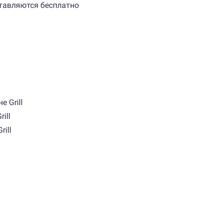
ставляются бесплатно
 Grill
ill
ill