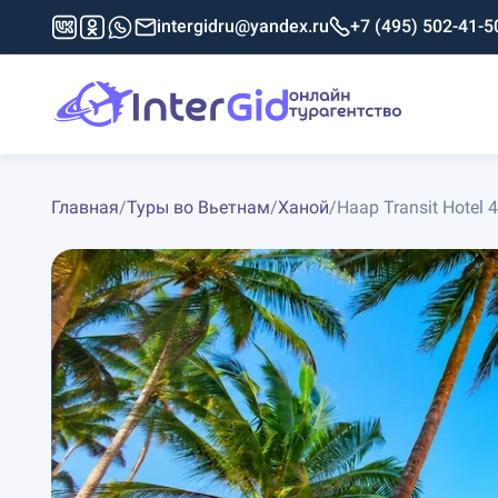
intergidru@yandex.ru
+7 (495) 502-41-5
Главная
/
Туры во Вьетнам
/
Ханой
/
Haap Transit Hotel 4