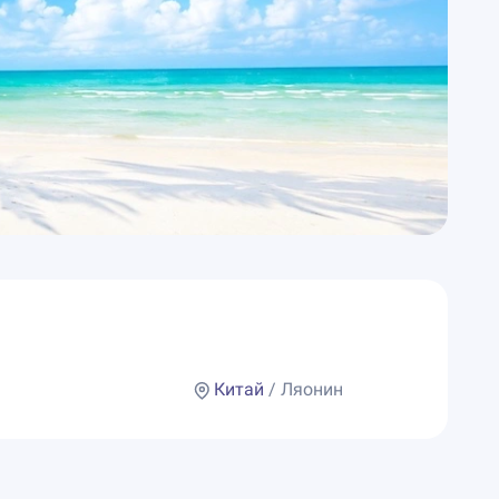
Китай
/ Ляонин