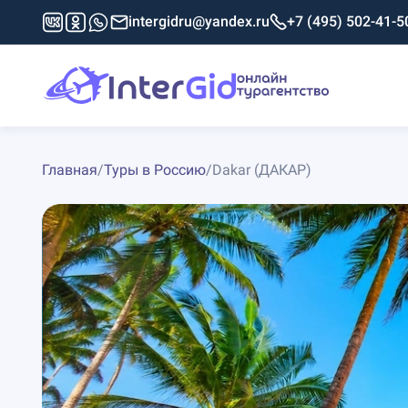
intergidru@yandex.ru
+7 (495) 502-41-5
Главная
/
Туры в Россию
/
Dakar (ДАКАР)