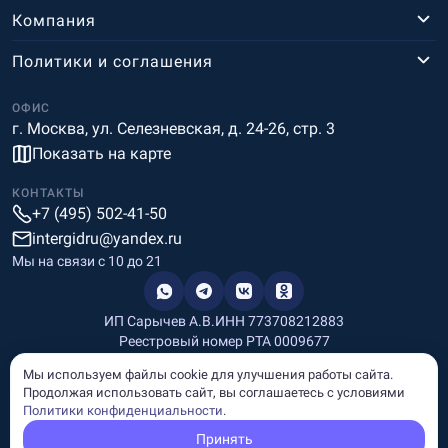
Компания
Политики и соглашения
ОФИС
г. Москва, ул. Селезневская, д. 24-26, стр. 3
Показать на карте
КОНТАКТЫ
+7 (495) 502-41-50
intergidru@yandex.ru
Мы на связи c 10 до 21
ИП Сарычев А.В.
ИНН 773708212883
Реестровый номер РТА 0009677
Разработка и дизайн
Мы используем файлы cookie для улучшения работы сайта.
Информация, размещённая на сайте, носит информационный
Продолжая использовать сайт, вы соглашаетесь с условиями
характер и не является рекламой и публичной офертой.
Политики конфиденциальности
.
© Copyright
InterGid Все права защищены.
Принять