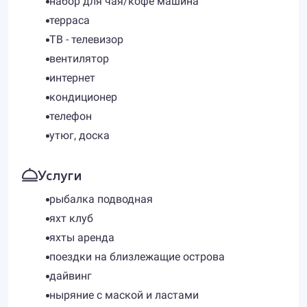
набор для чая/кофе машина
терраса
ТВ - телевизор
вентилятор
интернет
кондиционер
телефон
утюг, доска
Услуги
рыбалка подводная
яхт клуб
яхты аренда
поездки на близлежащие острова
дайвинг
ныряние с маской и ластами