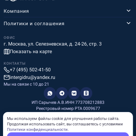
Компания
Политики и соглашения
ОФИС
г. Москва, ул. Селезневская, д. 24-26, стр. 3
Показать на карте
КОНТАКТЫ
+7 (495) 502-41-50
intergidru@yandex.ru
Мы на связи c 10 до 21
ИП Сарычев А.В.
ИНН 773708212883
Реестровый номер РТА 0009677
Разработка и дизайн
Мы используем файлы cookie для улучшения работы сайта.
Информация, размещённая на сайте, носит информационный
Продолжая использовать сайт, вы соглашаетесь с условиями
характер и не является рекламой и публичной офертой.
Политики конфиденциальности
.
© Copyright
InterGid Все права защищены.