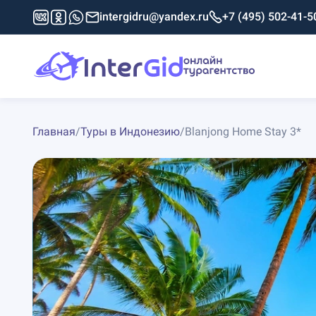
intergidru@yandex.ru
+7 (495) 502-41-5
Главная
/
Туры в Индонезию
/
Blanjong Home Stay 3*