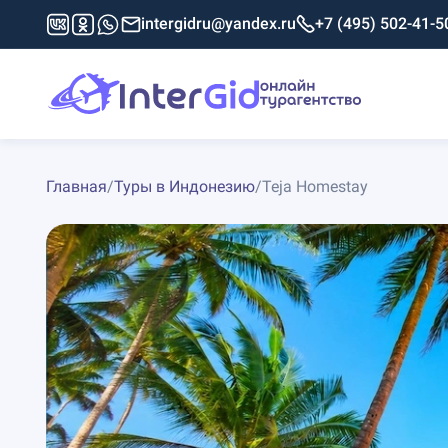
intergidru@yandex.ru
+7 (495) 502-41-5
Главная
/
Туры в Индонезию
/
Teja Homestay