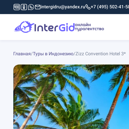
intergidru@yandex.ru
+7 (495) 502-41-5
Главная
/
Туры в Индонезию
/
Zizz Convention Hotel 3*