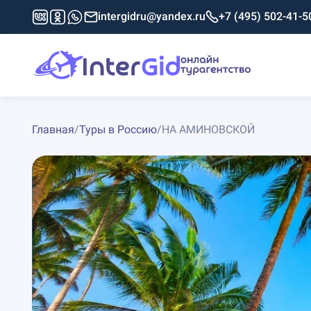
intergidru@yandex.ru
+7 (495) 502-41-5
Главная
/
Туры в Россию
/
НА АМИНОВСКОЙ