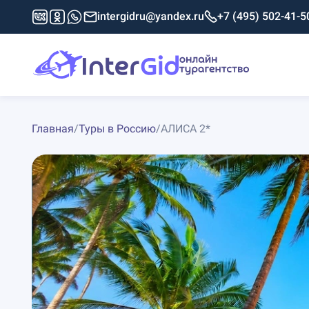
intergidru@yandex.ru
+7 (495) 502-41-5
Главная
/
Туры в Россию
/
АЛИСА 2*