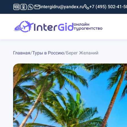
intergidru@yandex.ru
+7 (495) 502-41-5
Главная
/
Туры в Россию
/
Берег Желаний