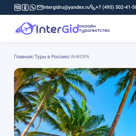
intergidru@yandex.ru
+7 (495) 502-41-5
Главная
/
Туры в Россию
/
АНКОРА