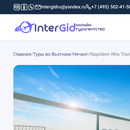
intergidru@yandex.ru
+7 (495) 502-41-5
Главная
/
Туры во Вьетнам
/
Нячанг
/
Napoleon Nha Tran