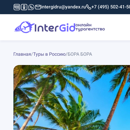
intergidru@yandex.ru
+7 (495) 502-41-5
Главная
/
Туры в Россию
/
БОРА БОРА