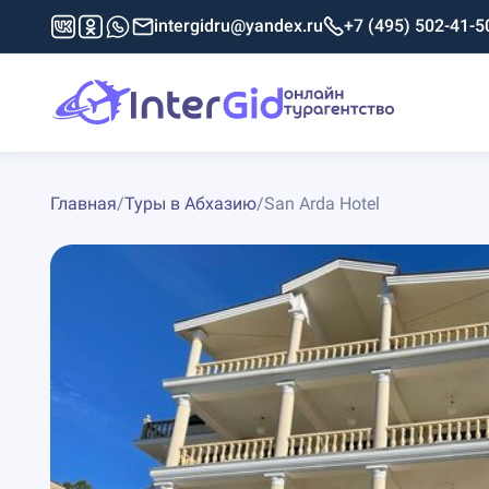
intergidru@yandex.ru
+7 (495) 502-41-5
Главная
/
Туры в Абхазию
/
San Arda Hotel