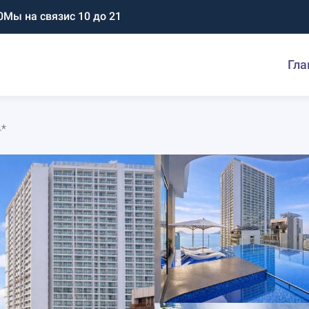
0
Мы на связи
с 10 до 21
Гла
4*