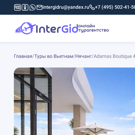
intergidru@yandex.ru
+7 (495) 502-41-5
Главная
/
Туры во Вьетнам
/
Нячанг
/
Adamas Boutique 