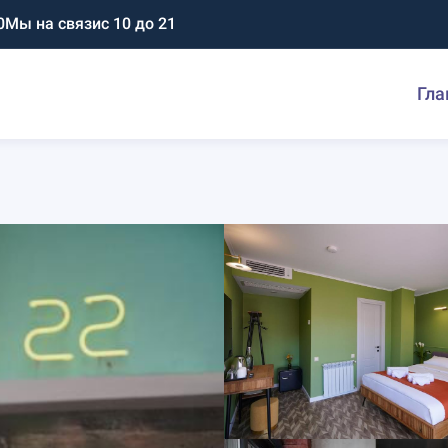
0
Мы на связи
с 10 до 21
Гла