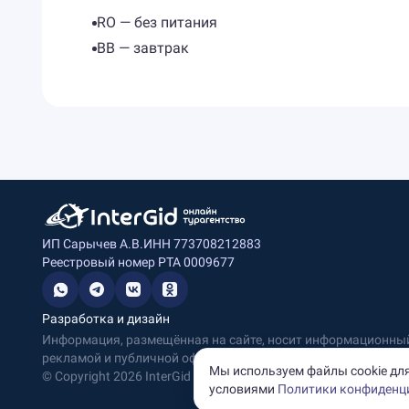
RO — без питания
BB — завтрак
ИП Сарычев А.В.
ИНН 773708212883
Реестровый номер РТА 0009677
Разработка и дизайн
Информация, размещённая на сайте, носит информационный 
рекламой и публичной офертой.
Мы используем файлы cookie для
© Copyright
2026
InterGid Все права защищены.
условиями
Политики конфиденц