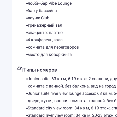
лобби-бар Vibe Lounge
бар у бассейна
лаунж Club
тренажерный зал
спа-центр: платно
4 конференц-зала
комната для переговоров
место для коворкинга
Типы номеров
Junior suite: 63 кв м, 6-19 этаж, 2 спальни,
комната с ванной, без балкона, вид на город
Junior suite river view lounge access: 63 кв
дверь, кухня, ванная комната с ванной, без б
Standard city view room: 34 кв м, 6-19 этаж,
Standard river view room: 34 кв м, 20-23 эта