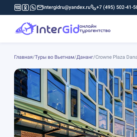
intergidru@yandex.ru
+7 (495) 502-41-5
Главная
/
Туры во Вьетнам
/
Дананг
/
Crowne Plaza Danan