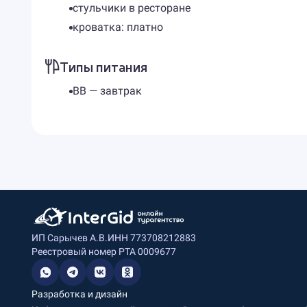
стульчики в ресторане
кроватка: платно
Типы питания
BB — завтрак
ИП Сарычев А.В.
ИНН 773708212883
Реестровый номер РТА 0009677
Разработка и дизайн