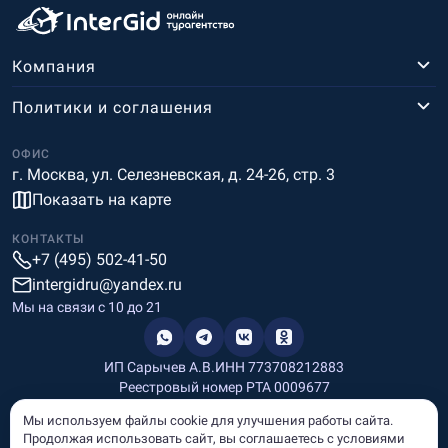
Компания
Политики и соглашения
ОФИС
г. Москва, ул. Селезневская, д. 24-26, стр. 3
Показать на карте
КОНТАКТЫ
+7 (495) 502-41-50
intergidru@yandex.ru
Мы на связи c 10 до 21
ИП Сарычев А.В.
ИНН 773708212883
Реестровый номер РТА 0009677
Разработка и дизайн
Мы используем файлы cookie для улучшения работы сайта.
Информация, размещённая на сайте, носит информационный
Продолжая использовать сайт, вы соглашаетесь с условиями