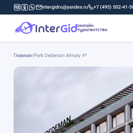
intergidru@yandex.ru
+7 (495) 502-41-5
Главная
/
Park Dedeman Almaty 4*