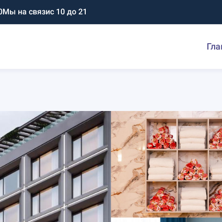
0
Мы на связи
с 10 до 21
Гла