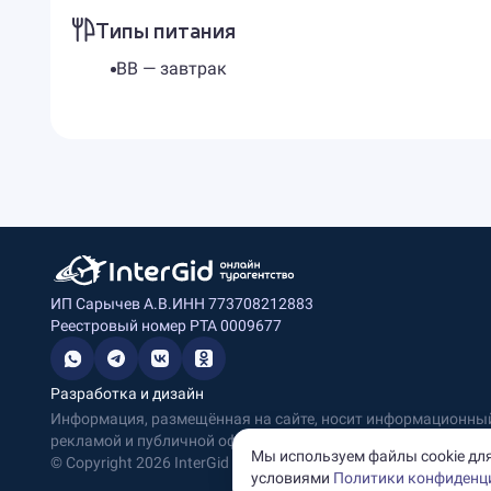
Типы питания
BB — завтрак
ИП Сарычев А.В.
ИНН 773708212883
Реестровый номер РТА 0009677
Разработка и дизайн
Информация, размещённая на сайте, носит информационный 
рекламой и публичной офертой.
Мы используем файлы cookie для
© Copyright
2026
InterGid Все права защищены.
условиями
Политики конфиденц