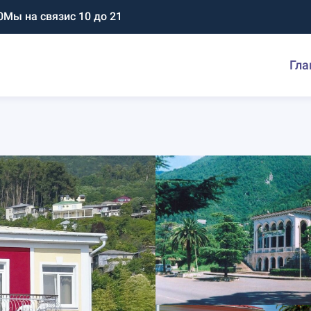
0
Мы на связи
с 10 до 21
Гла