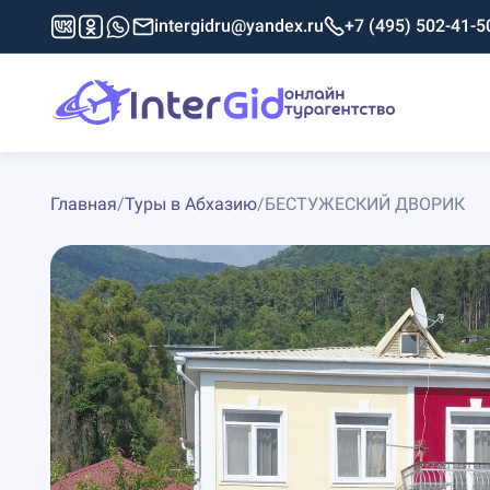
intergidru@yandex.ru
+7 (495) 502-41-5
Главная
/
Туры в Абхазию
/
БЕСТУЖЕСКИЙ ДВОРИК