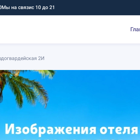
0
Мы на связи
с 10 до 21
Гла
одогвардейская 2И