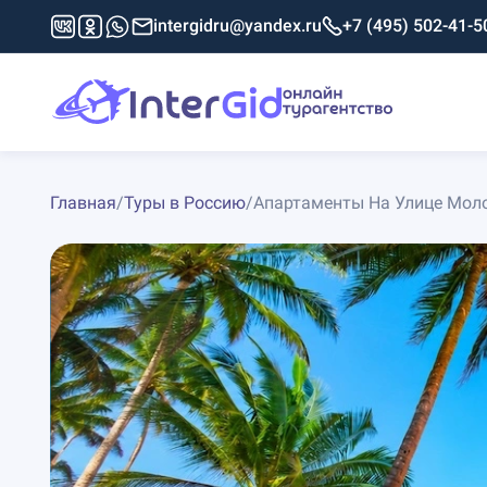
intergidru@yandex.ru
+7 (495) 502-41-5
Главная
/
Туры в Россию
/
Апартаменты На Улице Мол