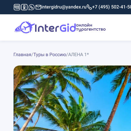
intergidru@yandex.ru
+7 (495) 502-41-5
Главная
/
Туры в Россию
/
АЛЕНА 1*