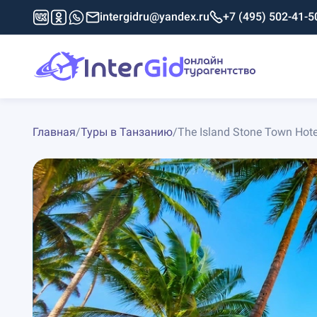
intergidru@yandex.ru
+7 (495) 502-41-5
Главная
/
Туры в Танзанию
/
The Island Stone Town Hote