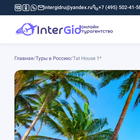
intergidru@yandex.ru
+7 (495) 502-41-5
Главная
/
Туры в Россию
/
Tat House 1*